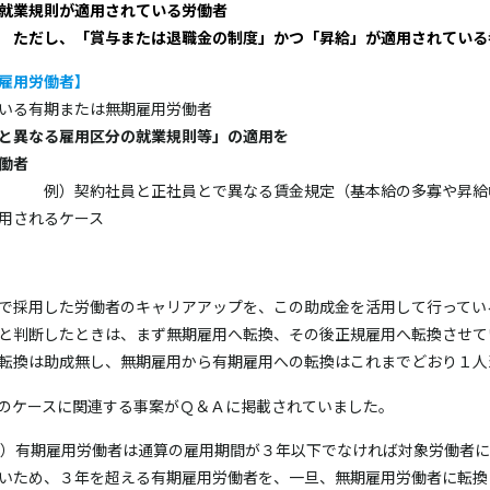
就業規則が適用されている労働者
…
ただし、「賞与または退職金の制度」かつ「昇給」が適用されている
雇用労働者】
＜現行＞
用している有期または無期雇用
社員と異なる雇用区分の就業規則等」の適用を
働者
…
例）契約社員と正社員とで異なる賃金規定（基本
用されるケース
で採用した労働者のキャリアアップを、この助成金を活用して行ってい
と判断したときは、まず無期雇用へ転換、その後正規雇用へ転換させて
転換は助成無し、無期雇用から有期雇用への転換はこれまでどおり１人
のケースに関連する事案がＱ＆Ａに掲載されていました。
9）有期雇用労働者は通算の雇用期間が３年以下でなければ対象労働者
いため、３年を超える有期雇用労働者を、一旦、無期雇用労働者に転換