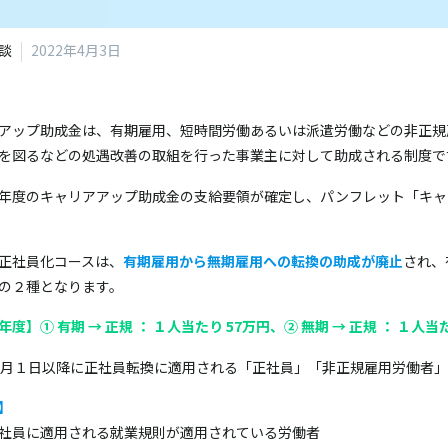
談
2022年4月3日
アップ助成金は、有期雇用、短時間労働あるいは派遣労働などの非正規
を図るなどの処遇改善の取組を行った事業主に対して助成される制度で
年度のキャリアアップ助成金の支給要領が確定し、パンフレット「キャ
正社員化コースは、
有期雇用から無期雇用への転換の助成が廃止
され、
の２種となります。
度】① 有期 → 正規 ： １人当たり 57万円、② 無期 → 正規 ： １人当た
0月１日以降に正社員転換に適用される「正社員」「非正規雇用労働者
】
＜現行＞同
の正社員に適用される就業規則が適用されて