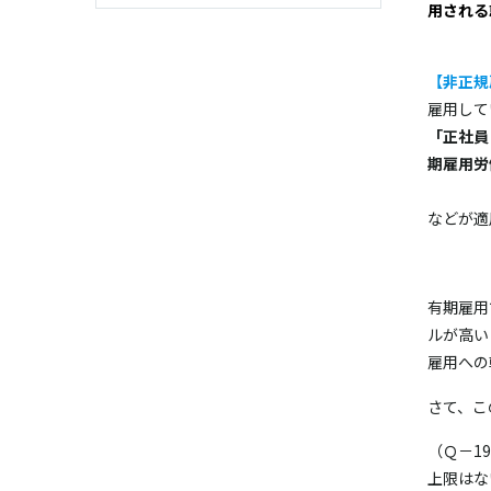
用される
…………
【非正規
雇
「正
期雇用労
…………
などが適
・
有期雇用
ルが高い
雇用への
さて、こ
（Ｑ－1
上限はな