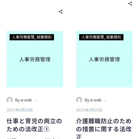
務
化
仕
介
人事労務管理
就業規則
人事労務管理
就業規則
事
護
と
離
育
職
児
防
の
止
両
の
立
た
の
め
-
-
By sr-web
By sr-web
た
の
2025年3月24日
2025年2月25日
め
措
の
置
仕事と育児の両立の
介護離職防止のため
法
に
ための法改正①
の措置に関する法改
改
関
正