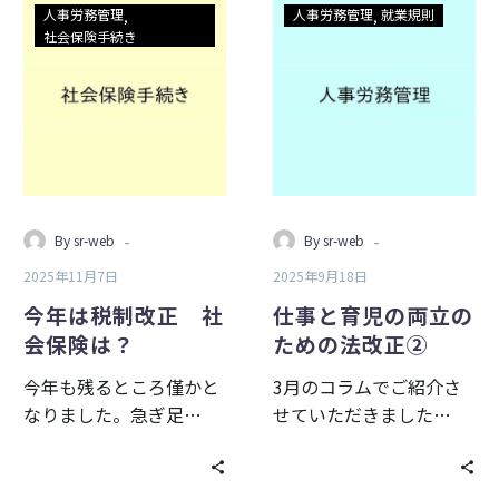
今
仕
人事労務管理
人事労務管理
就業規則
年
事
社会保険手続き
は
と
税
育
制
児
改
の
正
両
社
立
会
の
-
-
By sr-web
By sr-web
保
た
2025年11月7日
2025年9月18日
険
め
は？
の
今年は税制改正 社
仕事と育児の両立の
法
会保険は？
ための法改正②
改
今年も残るところ僅かと
3月のコラムでご紹介さ
正
なりました。急ぎ足…
せていただきました…
②