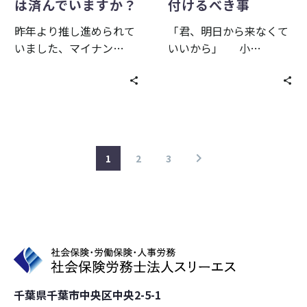
で
べ
は済んでいますか？
付けるべき事
い
き
昨年より推し進められて
「君、明日から来なくて
ま
事
いました、マイナン…
いいから」 小…
す
か？
1
2
3
千葉県千葉市中央区中央2-5-1