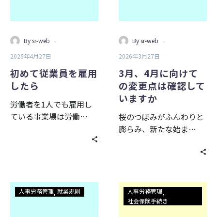
を
け
雇
て
用
の
-
-
By sr-web
By sr-web
し
変
2026年4月27日
2026年3月27日
た
更
ら
点
初めて従業員を雇用
3月、4月に向けて
は
したら
の変更点は確認して
確
いますか
労働者を1人でも雇用し
認
ている事業場は労働…
桜のつぼみがふんわりと
し
膨らみ、新たな始ま…
て
い
ま
す
か
新
賞
人事労務管理
就業規則
人事労務管理
入
与
社会保険手続き
社
を