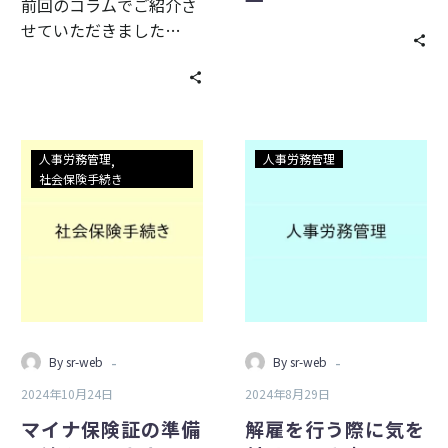
前回のコラムでご紹介さ
正
す
せていただきました…
①
る
法
改
正
マ
解
人事労務管理
人事労務管理
イ
雇
社会保険手続き
ナ
を
保
行
険
う
証
際
の
に
準
気
備
を
-
-
By sr-web
By sr-web
は
付
2024年10月24日
2024年8月29日
済
け
ん
る
マイナ保険証の準備
解雇を行う際に気を