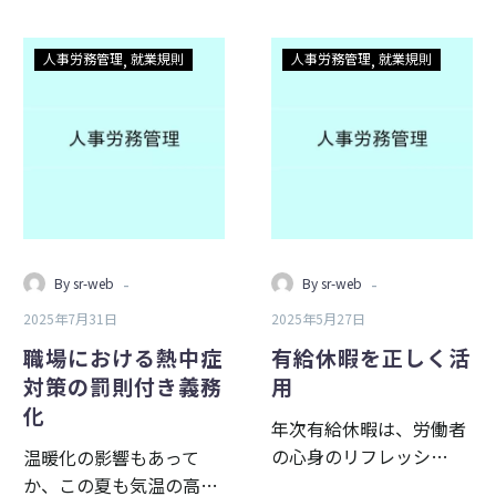
職
有
人事労務管理
就業規則
人事労務管理
就業規則
場
給
に
休
お
暇
け
を
る
正
熱
し
中
く
症
活
-
-
By sr-web
By sr-web
対
用
2025年7月31日
2025年5月27日
策
の
職場における熱中症
有給休暇を正しく活
罰
対策の罰則付き義務
用
則
化
年次有給休暇は、労働者
付
の心身のリフレッシ…
温暖化の影響もあって
き
か、この夏も気温の高…
義