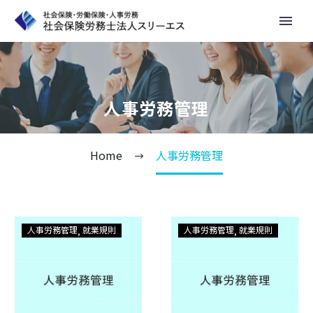
人事労務管理
Home
人事労務管理
初
3
人事労務管理
就業規則
人事労務管理
就業規則
め
月、
て
4
従
月
業
に
員
向