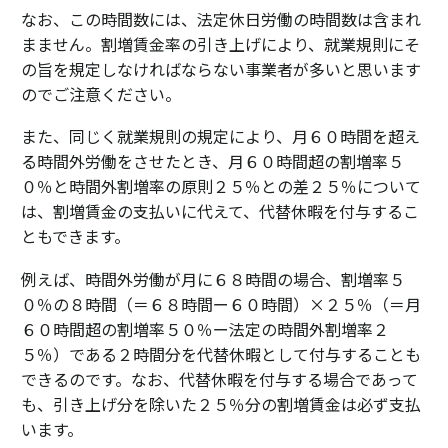
なお、この時間数には、法定休日労働の時間数は含まれ
まません。割増賃金率の引き上げにより、就業規則にそ
の旨を規定しなければならない事業者が多いと思います
のでご注意ください。
また、同じく就業規則の規定により、月６０時間を超え
る時間外労働をさせたとき、月６０時間超の割増率５
０％と時間外割増率の原則２５％との差２５％について
は、割増賃金の支払いに代えて、代替休暇を付与するこ
ともできます。
例えば、時間外労働が月に６８時間の場合、割増率５
０％の８時間（＝６８時間ー６０時間）×２５％（＝月
６０時間超の割増率５０％ー法定の時間外割増率２
５％）である２時間分を代替休暇として付与することも
できるのです。なお、代替休暇を付与する場合であって
も、引き上げ分を除いた２５％分の割増賃金は必ず支払
います。